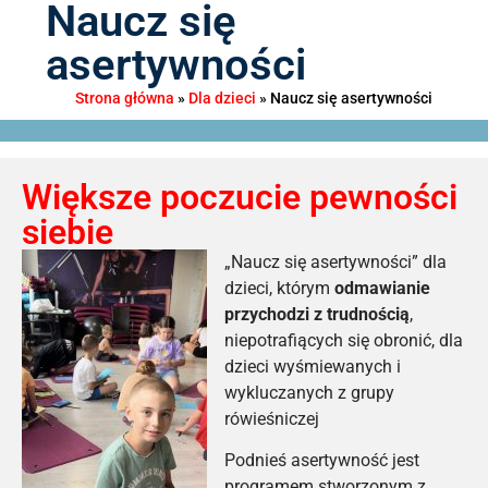
Naucz się
asertywności
Strona główna
»
Dla dzieci
»
Naucz się asertywności
Większe poczucie pewności
siebie
„Naucz się asertywności” dla
dzieci, którym
odmawianie
przychodzi z trudnością
,
niepotrafiących się obronić, dla
dzieci wyśmiewanych i
wykluczanych z grupy
rówieśniczej
Podnieś asertywność jest
programem stworzonym z