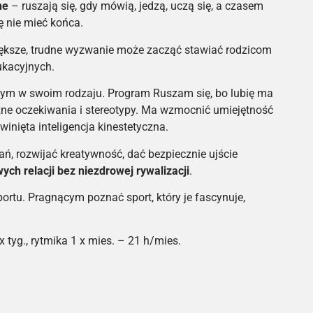
ne
– ruszają się, gdy mówią, jedzą, uczą się, a czasem
ę nie mieć końca.
iększe, trudne wyzwanie może zacząć stawiać rodzicom
ukacyjnych.
dynym w swoim rodzaju. Program Ruszam się, bo lubię ma
ne oczekiwania i stereotypy. Ma wzmocnić umiejętność
inięta inteligencja kinestetyczna.
ń, rozwijać kreatywność, dać bezpiecznie ujście
ch relacji bez niezdrowej rywalizacji
.
rtu. Pragnącym poznać sport, który je fascynuje,
 tyg., rytmika 1 x mies. – 21 h/mies.