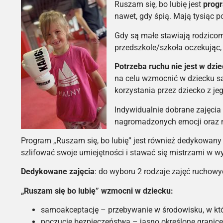
Ruszam się, bo lubię jest
progr
nawet, gdy śpią. Mają tysiąc p
Gdy są małe stawiają rodzico
przedszkole/szkoła oczekując,
Potrzeba ruchu nie jest w dzi
na celu wzmocnić w dziecku s
korzystania przez dziecko z je
Indywidualnie dobrane zajęcia 
nagromadzonych emocji oraz 
Program „Ruszam się, bo lubię” jest również dedykowany 
szlifować swoje umiejętności i stawać się mistrzami w wy
Dedykowane zajęcia
: do wyboru 2 rodzaje zajęć ruchowyc
„Ruszam się bo lubię” wzmocni w dziecku:
samoakceptację – przebywanie w środowisku, w k
poczucie bezpieczeństwa – jasno określone granice 