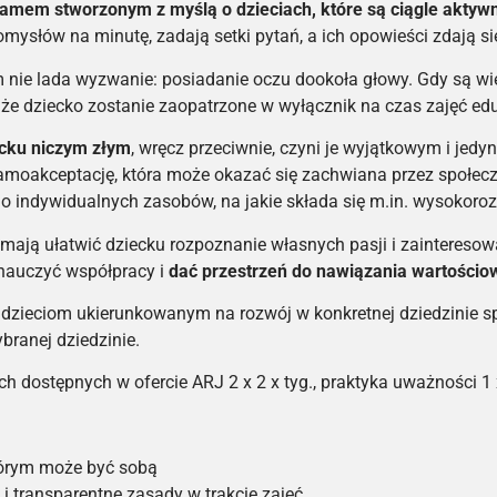
amem stworzonym z myślą o dzieciach, które są ciągle aktyw
omysłów na minutę, zadają setki pytań, a ich opowieści zdają si
m nie lada wyzwanie: posiadanie oczu dookoła głowy. Gdy są w
 że dziecko zostanie zaopatrzone w wyłącznik na czas zajęć ed
ecku niczym złym
, wręcz przeciwnie, czyni je wyjątkowym i je
amoakceptację, która może okazać się zachwiana przez społecz
go indywidualnych zasobów, na jakie składa się m.in. wysokorozw
mają ułatwić dziecku rozpoznanie własnych pasji i zainteresowa
nauczyć współpracy i
dać przestrzeń do nawiązania wartościowy
dzieciom ukierunkowanym na rozwój w konkretnej dziedzinie spo
branej dziedzinie.
h dostępnych w ofercie ARJ 2 x 2 x tyg., praktyka uważności 1 x
tórym może być sobą
i transparentne zasady w trakcie zajęć