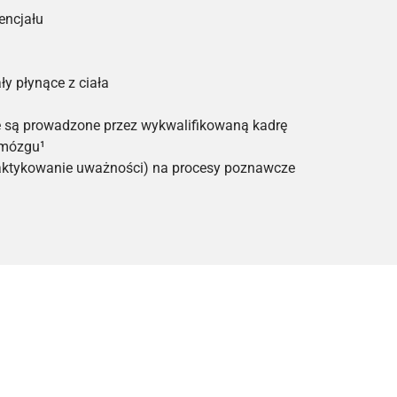
encjału
y płynące z ciała
 że są prowadzone przez wykwalifikowaną kadrę
 mózgu¹
raktykowanie uważności) na procesy poznawcze